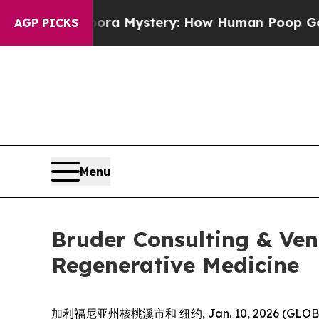
 Cyclospora Mystery: How Human Poop Got on S
AGP PICKS
Menu
Bruder Consulting & Ve
Regenerative Medicine
加利福尼亚州核桃溪市和 纽约, Jan. 10, 2026 (G