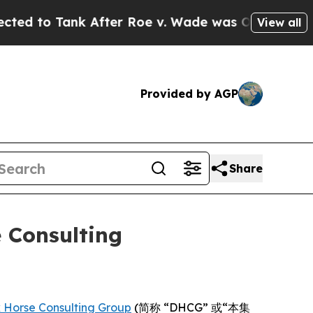
o Tank After Roe v. Wade was Overturned. Inst
View all
Provided by AGP
Share
 Consulting
 Horse Consulting Group
(简称 “DHCG” 或“本集